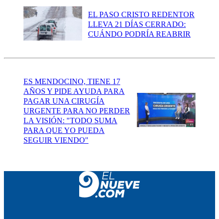
EL PASO CRISTO REDENTOR
LLEVA 21 DÍAS CERRADO:
CUÁNDO PODRÍA REABRIR
ES MENDOCINO, TIENE 17
AÑOS Y PIDE AYUDA PARA
PAGAR UNA CIRUGÍA
URGENTE PARA NO PERDER
LA VISIÓN: "TODO SUMA
PARA QUE YO PUEDA
SEGUIR VIENDO"