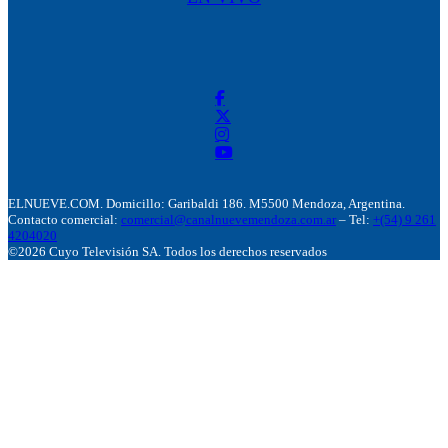
ELNUEVE.COM. Domicillo: Garibaldi 186. M5500 Mendoza, Argentina.
Contacto comercial:
comercial@canalnuevemendoza.com.ar
– Tel:
+(54) 9 261
4204020
©2026 Cuyo Televisión SA. Todos los derechos reservados