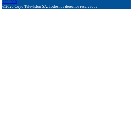
4204020
©2026 Cuyo Televisión SA. Todos los derechos reservados