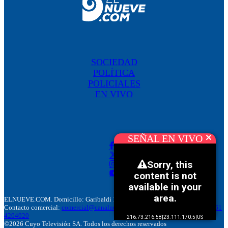
SOCIEDAD
POLÍTICA
POLICIALES
EN VIVO
SEÑAL EN VIVO
ELNUEVE.COM. Domicillo: Garibaldi 186. M5500 Mendoza, Argentina.
Contacto comercial:
comercial@canalnuevemendoza.com.ar
– Tel:
+(54) 9 261
4204020
©2026 Cuyo Televisión SA. Todos los derechos reservados