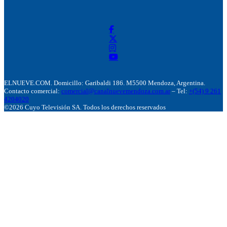
ELNUEVE.COM. Domicillo: Garibaldi 186. M5500 Mendoza, Argentina.
Contacto comercial:
comercial@canalnuevemendoza.com.ar
– Tel:
+(54) 9 261
4204020
©2026 Cuyo Televisión SA. Todos los derechos reservados