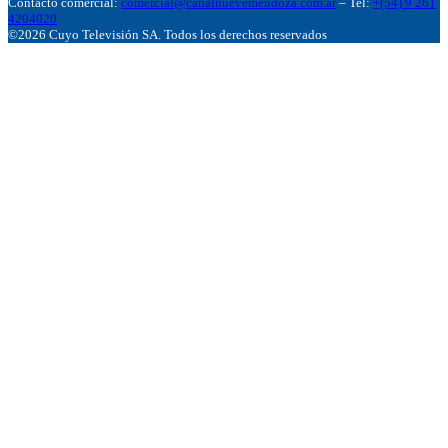
Contacto comercial:
comercial@canalnuevemendoza.com.ar
– Tel:
+(54) 9 261
4204020
©2026 Cuyo Televisión SA. Todos los derechos reservados