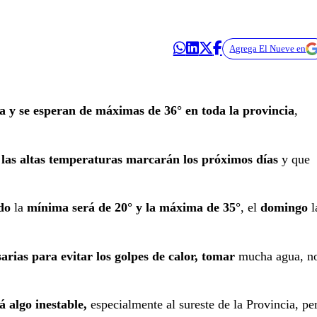
Agrega El Nueve en
a
y se esperan de máximas de 36° en toda la provincia
,
e
las altas temperaturas marcarán los próximos días
y que
do
la
mínima será de 20° y la máxima de 35°
, el
domingo
l
rias para evitar los golpes de calor, tomar
mucha agua, n
á algo inestable,
especialmente al sureste de la Provincia, pe