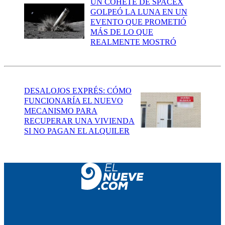
UN COHETE DE SPACEX
GOLPEÓ LA LUNA EN UN
EVENTO QUE PROMETIÓ
MÁS DE LO QUE
REALMENTE MOSTRÓ
DESALOJOS EXPRÉS: CÓMO
FUNCIONARÍA EL NUEVO
MECANISMO PARA
RECUPERAR UNA VIVIENDA
SI NO PAGAN EL ALQUILER