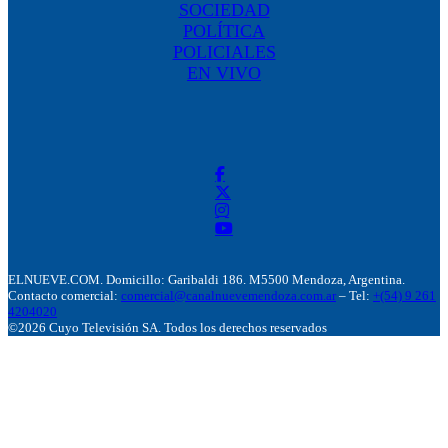
SOCIEDAD
POLÍTICA
POLICIALES
EN VIVO
ELNUEVE.COM. Domicillo: Garibaldi 186. M5500 Mendoza, Argentina.
Contacto comercial:
comercial@canalnuevemendoza.com.ar
– Tel:
+(54) 9 261
4204020
©2026 Cuyo Televisión SA. Todos los derechos reservados