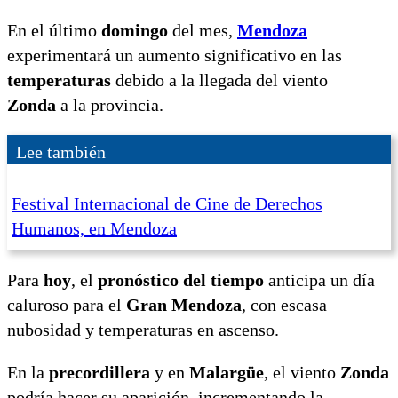
En el último
domingo
del mes,
Mendoza
experimentará un aumento significativo en las
temperaturas
debido a la llegada del viento
Zonda
a la provincia.
Lee también
Festival Internacional de Cine de Derechos
Humanos, en Mendoza
Para
hoy
, el
pronóstico del tiempo
anticipa un día
caluroso para el
Gran Mendoza
, con escasa
nubosidad y temperaturas en ascenso.
En la
precordillera
y en
Malargüe
, el viento
Zonda
podría hacer su aparición, incrementando la