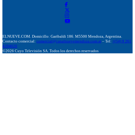
ELNUEVE.COM. Domicillo: Garibaldi 186. M5500 Mendoza, Argentina.
Contacto comercial:
comercial@canalnuevemendoza.com.ar
– Tel:
+(54) 9 261
4204020
©2026 Cuyo Televisión SA. Todos los derechos reservados