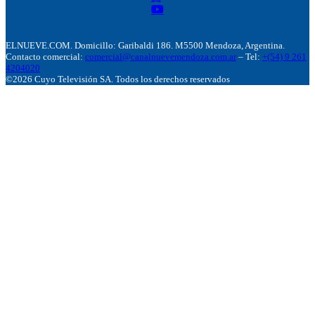
ELNUEVE.COM. Domicillo: Garibaldi 186. M5500 Mendoza, Argentina.
Contacto comercial:
comercial@canalnuevemendoza.com.ar
– Tel:
+(54) 9 261
4204020
©2026 Cuyo Televisión SA. Todos los derechos reservados