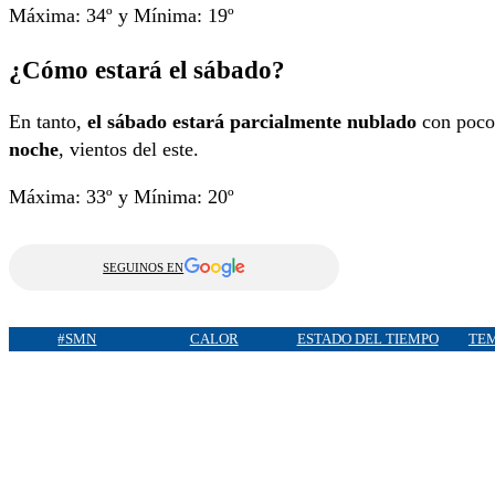
Máxima: 34º y Mínima: 19º
¿Cómo estará el sábado?
En tanto,
el sábado estará parcialmente nublado
con poco
noche
, vientos del este.
Máxima: 33º y Mínima: 20º
SEGUINOS EN
#SMN
CALOR
ESTADO DEL TIEMPO
TE