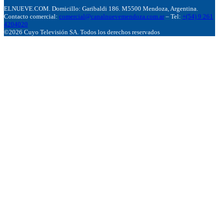
ELNUEVE.COM. Domicillo: Garibaldi 186. M5500 Mendoza, Argentina.
Contacto comercial:
comercial@canalnuevemendoza.com.ar
– Tel:
+(54) 9 261
4204020
©2026 Cuyo Televisión SA. Todos los derechos reservados