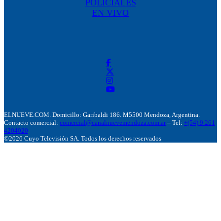
POLICIALES
EN VIVO
ELNUEVE.COM. Domicillo: Garibaldi 186. M5500 Mendoza, Argentina.
Contacto comercial:
comercial@canalnuevemendoza.com.ar
– Tel:
+(54) 9 261
4204020
©2026 Cuyo Televisión SA. Todos los derechos reservados