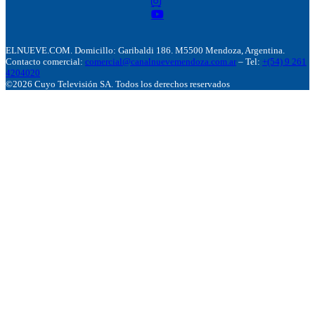
ELNUEVE.COM. Domicillo: Garibaldi 186. M5500 Mendoza, Argentina.
Contacto comercial:
comercial@canalnuevemendoza.com.ar
– Tel:
+(54) 9 261
4204020
©2026 Cuyo Televisión SA. Todos los derechos reservados