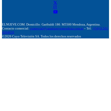
ELNUEVE.COM. Domicillo: Garibaldi 186. M5500 Mendoza, Argentina.
Contacto comercial:
comercial@canalnuevemendoza.com.ar
– Tel:
+(54) 9 261
4204020
©2026 Cuyo Televisión SA. Todos los derechos reservados