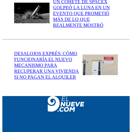
UN COHETE DE SPACEX
GOLPEÓ LA LUNA EN UN
EVENTO QUE PROMETIÓ
MÁS DE LO QUE
REALMENTE MOSTRÓ
DESALOJOS EXPRÉS: CÓMO
FUNCIONARÍA EL NUEVO
MECANISMO PARA
RECUPERAR UNA VIVIENDA
SI NO PAGAN EL ALQUILER