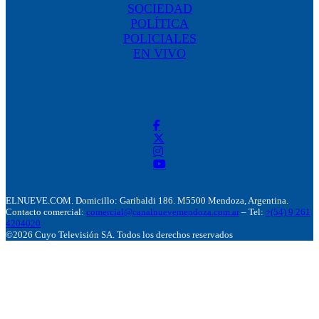
SOCIEDAD
POLÍTICA
POLICIALES
EN VIVO
ELNUEVE.COM. Domicillo: Garibaldi 186. M5500 Mendoza, Argentina.
Contacto comercial:
comercial@canalnuevemendoza.com.ar
– Tel:
+(54) 9 261
4204020
©2026 Cuyo Televisión SA. Todos los derechos reservados