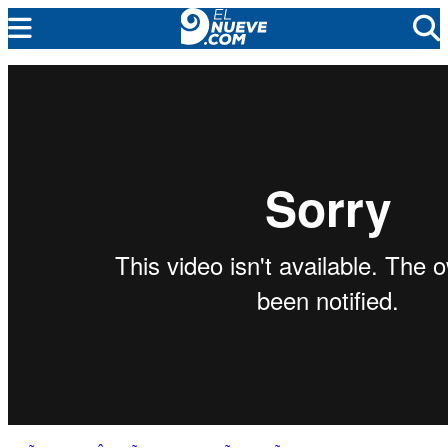
EL NUEVE
SOCIEDAD
POLÍTICA
POLICIALES
EN VIVO