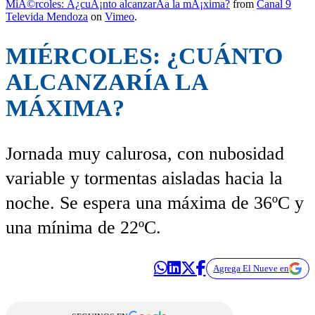
MiÃ©rcoles: Â¿cuÃ¡nto alcanzarÃ­a la mÃ¡xima?
from
Canal 9
Televida Mendoza
on
Vimeo
.
MIÉRCOLES: ¿CUÁNTO
ALCANZARÍA LA
MÁXIMA?
Jornada muy calurosa, con nubosidad
variable y tormentas aisladas hacia la
noche. Se espera una máxima de 36ºC y
una mínima de 22ºC.
Agrega El Nueve en