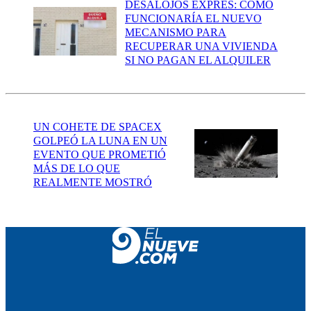
DESALOJOS EXPRÉS: CÓMO
FUNCIONARÍA EL NUEVO
MECANISMO PARA
RECUPERAR UNA VIVIENDA
SI NO PAGAN EL ALQUILER
UN COHETE DE SPACEX
GOLPEÓ LA LUNA EN UN
EVENTO QUE PROMETIÓ
MÁS DE LO QUE
REALMENTE MOSTRÓ