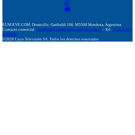
ELNUEVE.COM. Domicillo: Garibaldi 186. M5500 Mendoza, Argentina.
Contacto comercial:
comercial@canalnuevemendoza.com.ar
– Tel:
+(54) 9 261
4204020
©2026 Cuyo Televisión SA. Todos los derechos reservados