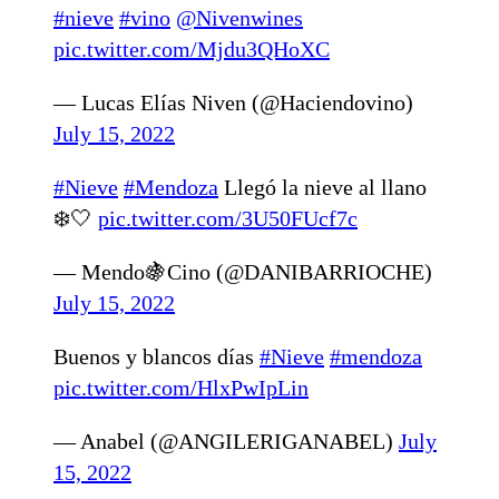
#nieve
#vino
@Nivenwines
pic.twitter.com/Mjdu3QHoXC
— Lucas Elías Niven (@Haciendovino)
July 15, 2022
#Nieve
#Mendoza
Llegó la nieve al llano
❄️🤍
pic.twitter.com/3U50FUcf7c
— Mendo🍇Cino (@DANIBARRIOCHE)
July 15, 2022
Buenos y blancos días
#Nieve
#mendoza
pic.twitter.com/HlxPwIpLin
— Anabel (@ANGILERIGANABEL)
July
15, 2022