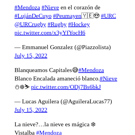
#Mendoza
#Nieve
en el corazón de
#LujánDeCuyo
#Peumayen
🇾🇪😍
#URC
@URCrugby
#Rugby
#Hockey
pic.twitter.com/x3yYfYocH6
— Emmanuel Gonzalez (@Piazzolista)
July 15, 2022
Blanqueamos Capitales😅
#Mendoza
Blanco Encalada amaneció blanco.
#Nieve
⛄️❄️⛷️
pic.twitter.com/ODj7Bs6bkJ
— Lucas Aguilera (@AguileraLucas77)
July 15, 2022
La nieve?…la nieve es mágica ❄️
Vistalba
#Mendoza