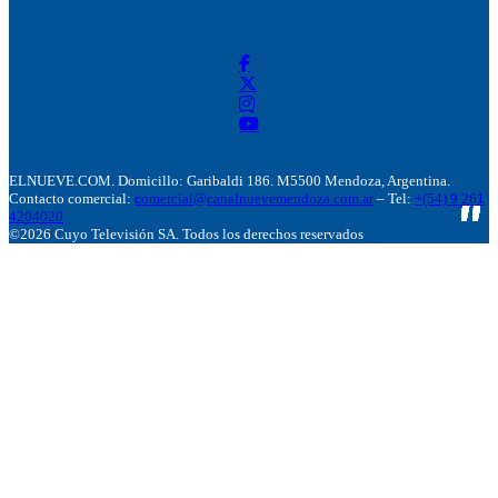
ELNUEVE.COM. Domicillo: Garibaldi 186. M5500 Mendoza, Argentina.
Contacto comercial:
comercial@canalnuevemendoza.com.ar
– Tel:
+(54) 9 261
4204020
©2026 Cuyo Televisión SA. Todos los derechos reservados