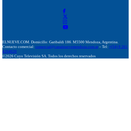
ELNUEVE.COM. Domicillo: Garibaldi 186. M5500 Mendoza, Argentina.
Contacto comercial:
comercial@canalnuevemendoza.com.ar
– Tel:
+(54) 9 261
4204020
©2026 Cuyo Televisión SA. Todos los derechos reservados