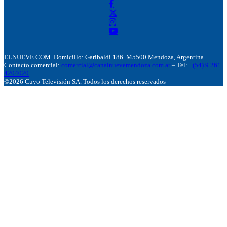
ELNUEVE.COM. Domicillo: Garibaldi 186. M5500 Mendoza, Argentina.
Contacto comercial:
comercial@canalnuevemendoza.com.ar
– Tel:
+(54) 9 261
4204020
©2026 Cuyo Televisión SA. Todos los derechos reservados