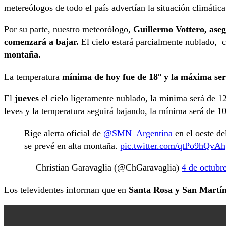
metereólogos de todo el país advertían la situación climáti
Por su parte, nuestro meteorólogo,
Guillermo Vottero, aseg
comenzará a bajar.
El cielo estará parcialmente nublado, 
montaña.
La temperatura
mínima de hoy fue de 18° y la máxima ser
El
jueves
el cielo ligeramente nublado, la mínima será de 1
leves y la temperatura seguirá bajando, la mínima será de 1
Rige alerta oficial de
@SMN_Argentina
en el oeste de
se prevé en alta montaña.
pic.twitter.com/qtPo9hQvAh
— Christian Garavaglia (@ChGaravaglia)
4 de octubr
Los televidentes informan que en
Santa Rosa y San Martí