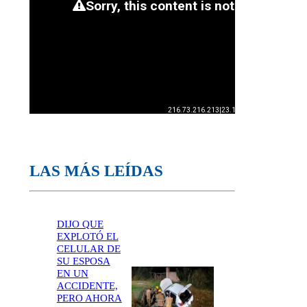
LAS MÁS LEÍDAS
DIJO QUE
EXPLOTÓ EL
CELULAR DE
SU ESPOSA
EN UN
ACCIDENTE,
PERO AHORA