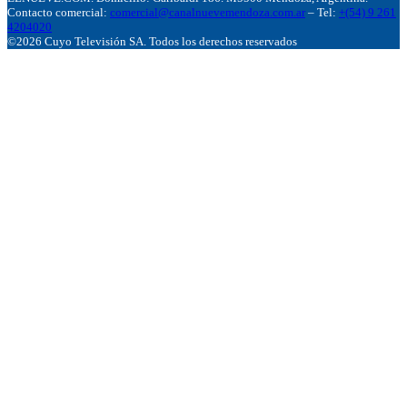
Contacto comercial:
comercial@canalnuevemendoza.com.ar
– Tel:
+(54) 9 261
4204020
©2026 Cuyo Televisión SA. Todos los derechos reservados