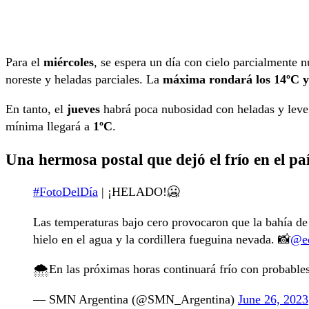
Para el
miércoles
, se espera un día con cielo parcialmente n
noreste y heladas parciales. La
máxima rondará los 14ºC y
En tanto, el
jueves
habrá poca nubosidad con heladas y leve 
mínima llegará a
1ºC
.
Una hermosa postal que dejó el frío en el pa
#FotoDelDía
| ¡HELADO!🥶
Las temperaturas bajo cero provocaron que la bahía d
hielo en el agua y la cordillera fueguina nevada. 📸
@ed
🌨️En las próximas horas continuará frío con probable
— SMN Argentina (@SMN_Argentina)
June 26, 2023