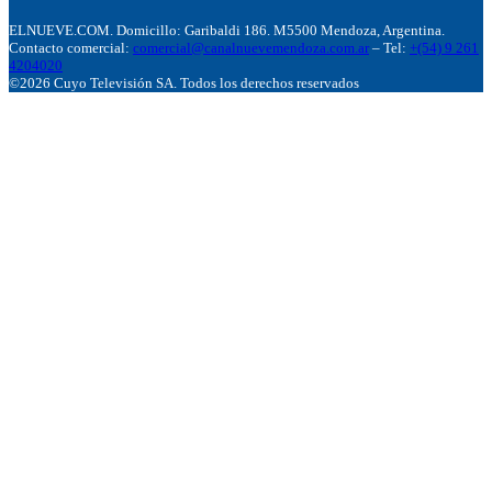
ELNUEVE.COM. Domicillo: Garibaldi 186. M5500 Mendoza, Argentina.
Contacto comercial:
comercial@canalnuevemendoza.com.ar
– Tel:
+(54) 9 261
4204020
©2026 Cuyo Televisión SA. Todos los derechos reservados