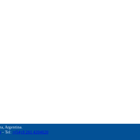
, Argentina.
r
– Tel:
+(54) 9 261 4204020