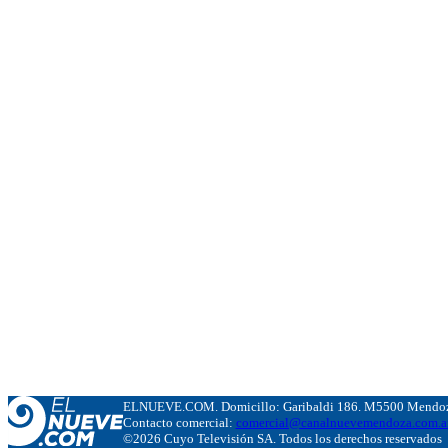
ELNUEVE.COM. Domicillo: Garibaldi 186. M5500 Mendoza
Contacto comercial:
comercial@canalnuevemendoza.com.a
©2026 Cuyo Televisión SA. Todos los derechos reservados