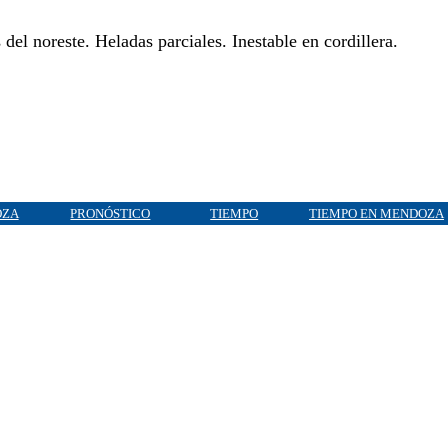
del noreste. Heladas parciales. Inestable en cordillera.
OZA
PRONÓSTICO
TIEMPO
TIEMPO EN MENDOZA