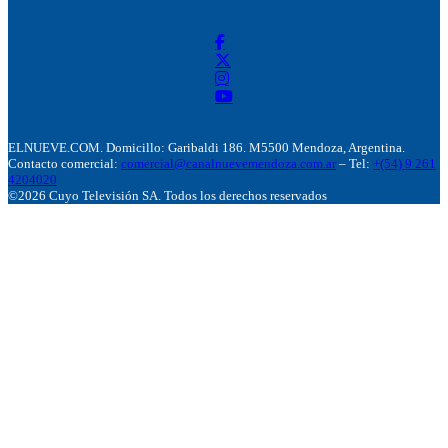
ELNUEVE.COM. Domicillo: Garibaldi 186. M5500 Mendoza, Argentina.
Contacto comercial:
comercial@canalnuevemendoza.com.ar
– Tel:
+(54) 9 261
4204020
©2026 Cuyo Televisión SA. Todos los derechos reservados