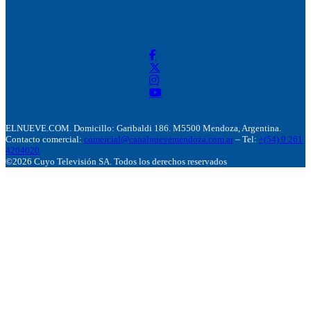
ELNUEVE.COM. Domicillo: Garibaldi 186. M5500 Mendoza, Argentina.
Contacto comercial:
comercial@canalnuevemendoza.com.ar
– Tel:
+(54) 9 261
4204020
©2026 Cuyo Televisión SA. Todos los derechos reservados