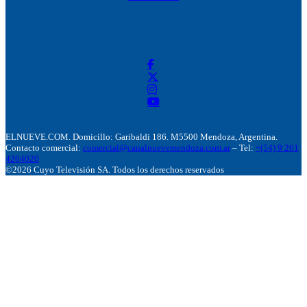
ELNUEVE.COM. Domicillo: Garibaldi 186. M5500 Mendoza, Argentina.
Contacto comercial:
comercial@canalnuevemendoza.com.ar
– Tel:
+(54) 9 261
4204020
©2026 Cuyo Televisión SA. Todos los derechos reservados