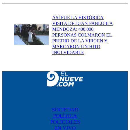
ASÍ FUE LA HISTÓRICA
VISITA DE JUAN PABLO II A
MENDOZA: 400.000
PERSONAS COLMARON EL
PREDIO DE LA VIRGEN Y
MARCARON UN HITO
INOLVIDABLE
SOCIEDAD
POLÍTICA
POLICIALES
EN VIVO