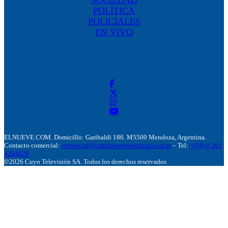
SOCIEDAD
POLÍTICA
POLICIALES
EN VIVO
ELNUEVE.COM. Domicillo: Garibaldi 186. M5500 Mendoza, Argentina.
Contacto comercial:
comercial@canalnuevemendoza.com.ar
– Tel:
+(54) 9 261
4204020
©2026 Cuyo Televisión SA. Todos los derechos reservados