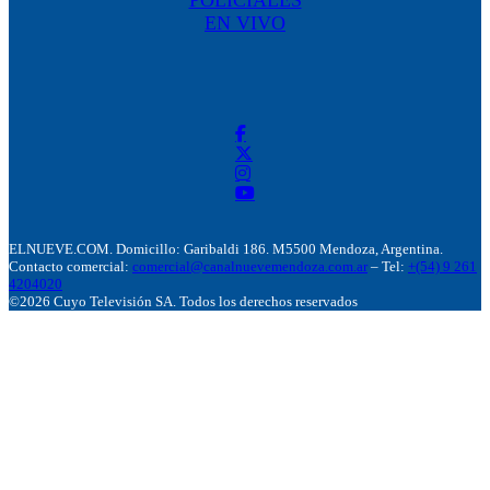
EN VIVO
ELNUEVE.COM. Domicillo: Garibaldi 186. M5500 Mendoza, Argentina.
Contacto comercial:
comercial@canalnuevemendoza.com.ar
– Tel:
+(54) 9 261
4204020
©2026 Cuyo Televisión SA. Todos los derechos reservados