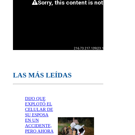
LAS MÁS LEÍDAS
DIJO QUE
EXPLOTÓ EL
CELULAR DE
SU ESPOSA
EN UN
ACCIDENTE,
PERO AHORA