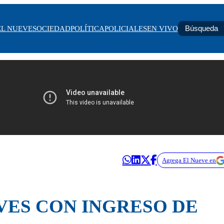
EL NUEVE
SOCIEDAD
POLÍTICA
POLICIALES
EN VIVO
Agrega El Nueve en
VES CON INGRESO DE