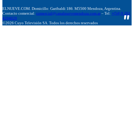
ELNUEVE.COM. Domicillo: Garibaldi 186. M5500 Mendoza, Argentina.
Contacto comercial:
comercial@canalnuevemendoza.com.ar
– Tel:
+(54) 9 261
4204020
©2026 Cuyo Televisión SA. Todos los derechos reservados