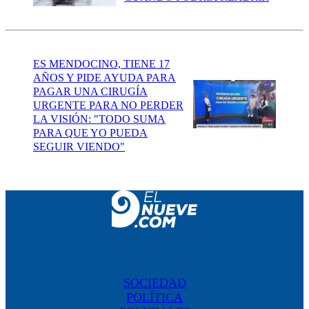
ES MENDOCINO, TIENE 17
AÑOS Y PIDE AYUDA PARA
PAGAR UNA CIRUGÍA
URGENTE PARA NO PERDER
LA VISIÓN: "TODO SUMA
PARA QUE YO PUEDA
SEGUIR VIENDO"
SOCIEDAD
POLÍTICA