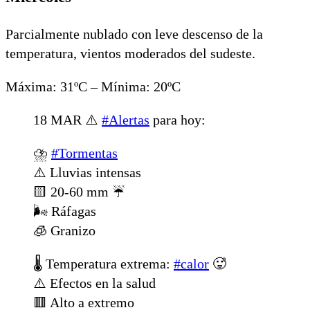
Parcialmente nublado con leve descenso de la
temperatura, vientos moderados del sudeste.
Máxima: 31ºC – Mínima: 20ºC
18 MAR ⚠️
#Alertas
para hoy:
⛈️
#Tormentas
⚠️ Lluvias intensas
🟨 20-60 mm ☔️
🌬️ Ráfagas
🧊 Granizo
🌡️ Temperatura extrema:
#calor
🥵
⚠️ Efectos en la salud
🟥 Alto a extremo