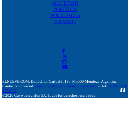
SOCIEDAD
POLÍTICA
POLICIALES
EN VIVO
ELNUEVE.COM. Domicillo: Garibaldi 186. M5500 Mendoza, Argentina.
Contacto comercial:
comercial@canalnuevemendoza.com.ar
– Tel:
+(54) 9 261
4204020
©2026 Cuyo Televisión SA. Todos los derechos reservados