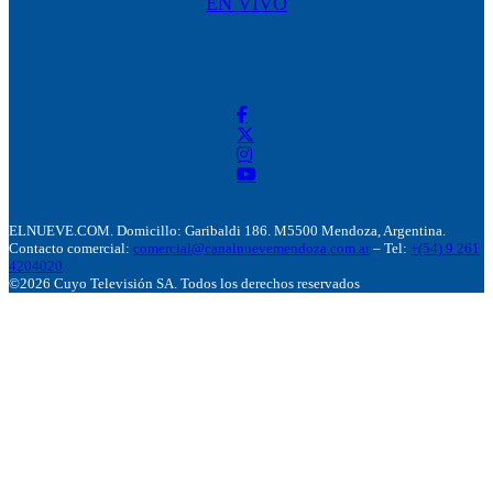
EN VIVO
ELNUEVE.COM. Domicillo: Garibaldi 186. M5500 Mendoza, Argentina.
Contacto comercial:
comercial@canalnuevemendoza.com.ar
– Tel:
+(54) 9 261
4204020
©2026 Cuyo Televisión SA. Todos los derechos reservados