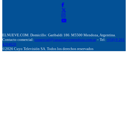
ELNUEVE.COM. Domicillo: Garibaldi 186. M5500 Mendoza, Argentina.
Contacto comercial:
comercial@canalnuevemendoza.com.ar
– Tel:
+(54) 9 261
4204020
©2026 Cuyo Televisión SA. Todos los derechos reservados