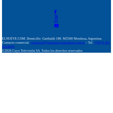
ELNUEVE.COM. Domicillo: Garibaldi 186. M5500 Mendoza, Argentina.
Contacto comercial:
comercial@canalnuevemendoza.com.ar
– Tel:
+(54) 9 261
4204020
©2026 Cuyo Televisión SA. Todos los derechos reservados