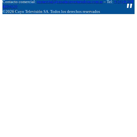
Contacto comercial:
comercial@canalnuevemendoza.com.ar
– Tel:
+(54) 9 261
4204020
©2026 Cuyo Televisión SA. Todos los derechos reservados