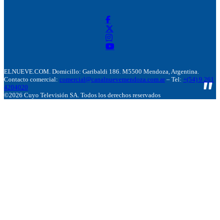
ELNUEVE.COM. Domicillo: Garibaldi 186. M5500 Mendoza, Argentina.
Contacto comercial:
comercial@canalnuevemendoza.com.ar
– Tel:
+(54) 9 261
4204020
©2026 Cuyo Televisión SA. Todos los derechos reservados