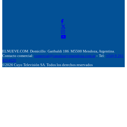
ELNUEVE.COM. Domicillo: Garibaldi 186. M5500 Mendoza, Argentina.
Contacto comercial:
comercial@canalnuevemendoza.com.ar
– Tel:
+(54) 9 261
4204020
©2026 Cuyo Televisión SA. Todos los derechos reservados