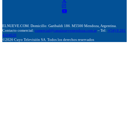
ELNUEVE.COM. Domicillo: Garibaldi 186. M5500 Mendoza, Argentina.
Contacto comercial:
comercial@canalnuevemendoza.com.ar
– Tel:
+(54) 9 261
4204020
©2026 Cuyo Televisión SA. Todos los derechos reservados