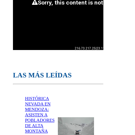
LAS MÁS LEÍDAS
HISTÓRICA
NEVADA EN
MENDOZA:
ASISTEN A
POBLADORES
DE ALTA
MONTAÑA