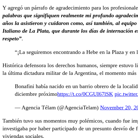
Y agregó un párrafo de agradecimiento para los profesionale
palabras que signifiquen realmente mi profundo agradecim
años la asistieron y cuidaron como, así también, al equipo 
Italiano de La Plata, que durante los días de internación
respeto”
.
“¡La seguiremos encontrando a Hebe en la Plaza y en la
Histórica defensora los derechos humanos, siempre estuvo l
la última dictadura militar de la Argentina, el momento más 
Bonafini había nacido en un barrio obrero de la local
diciembre próximo
https://t.co/0CGUI67lSK
pic.twitt
— Agencia Télam (@AgenciaTelam)
November 20, 2
También tuvo sus momentos muy polémicos, cuando fue impu
investigaba por haber participado de un presunto desvío de 
viviendas sociales.