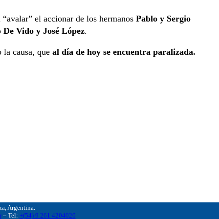
l “avalar” el accionar de los hermanos
Pablo y Sergio
o De Vido y José López
.
o la causa, que
al día de hoy se encuentra paralizada.
, Argentina.
r
– Tel:
+(54) 9 261 4204020