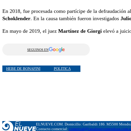
En 2018, fue procesada como partícipe de la defraudación a
Schoklender
. En la causa también fueron investigados
Juli
En mayo de 2019, el juez
Martínez de Giorgi
elevó a juici
SEGUINOS EN
HEBE DE BONAFINI
POLITICA
ELNUEVE.COM. Domicillo: Garibaldi 186. M5500 Mendoza
Contacto comercial:
comercial@canalnuevemendoza.com.a