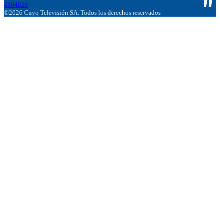
4204020
©2026 Cuyo Televisión SA. Todos los derechos reservados