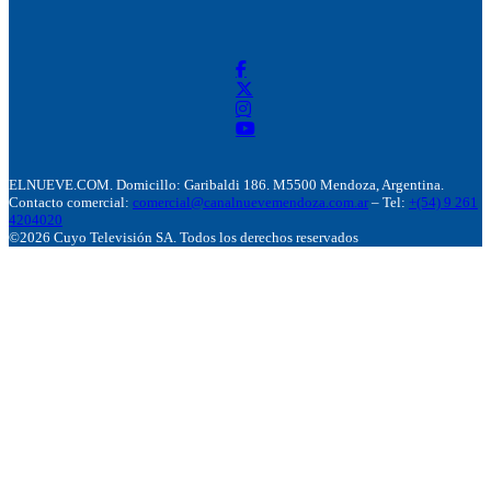
ELNUEVE.COM. Domicillo: Garibaldi 186. M5500 Mendoza, Argentina.
Contacto comercial:
comercial@canalnuevemendoza.com.ar
– Tel:
+(54) 9 261
4204020
©2026 Cuyo Televisión SA. Todos los derechos reservados