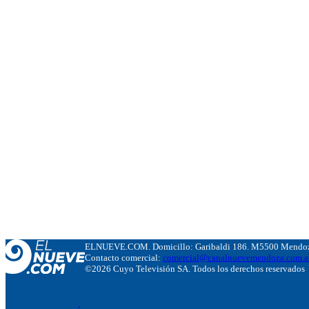
ELNUEVE.COM. Domicillo: Garibaldi 186. M5500 Mendoza
Contacto comercial:
comercial@canalnuevemendoza.com.a
©2026 Cuyo Televisión SA. Todos los derechos reservados