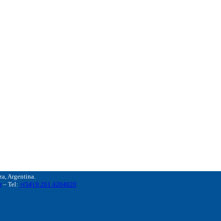
, Argentina.
r
– Tel:
+(54) 9 261 4204020