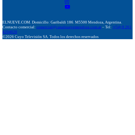
ELNUEVE.COM. Domicillo: Garibaldi 186. M5500 Mendoza, Argentina.
Contacto comercial:
comercial@canalnuevemendoza.com.ar
– Tel:
+(54) 9 261
4204020
©2026 Cuyo Televisión SA. Todos los derechos reservados