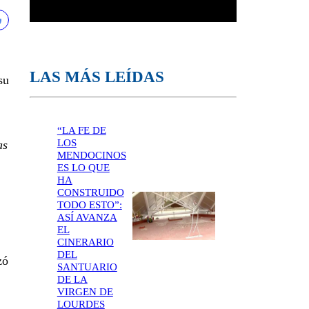
LAS MÁS LEÍDAS
su
“LA FE DE
LOS
as
MENDOCINOS
ES LO QUE
HA
CONSTRUIDO
TODO ESTO”:
ASÍ AVANZA
EL
CINERARIO
DEL
zó
SANTUARIO
DE LA
VIRGEN DE
LOURDES