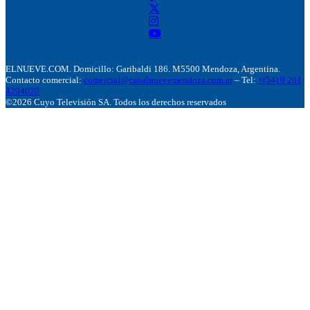
ELNUEVE.COM. Domicillo: Garibaldi 186. M5500 Mendoza, Argentina.
Contacto comercial:
comercial@canalnuevemendoza.com.ar
– Tel:
+(54) 9 261
4204020
©2026 Cuyo Televisión SA. Todos los derechos reservados